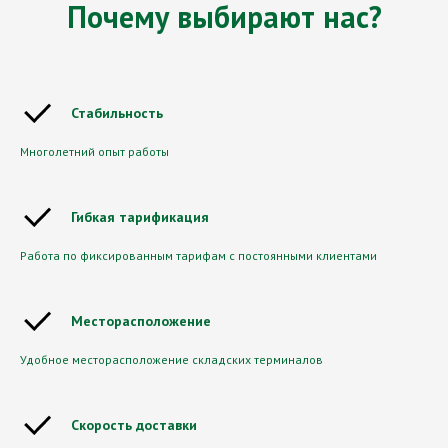
Почему выбирают нас?
Стабильность
Рассчитайте стоимость
Многолетний опыт работы
грузоперевозки
и получите
коммерческое предложение
Гибкая тарификация
Работа по фиксированным тарифам с постоянными клиентами
Анастасия
Менеджер ООО «ЛОТТЭ»
Месторасположение
Удобное месторасположение складских терминалов
Обсудить условия
Скорость доставки
Рассчитать перевозку